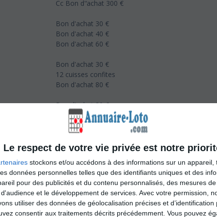
Cc Bon d'‘achat 300 €
Bon d'achat 30 €
Bon d'achat 40 €
Bon d'achat 60 €
Bon d'achat 30 €
12 cuisses confites
Bon d'achat 80 €
Bon d'achat 30 €
Bon d'achat 50 €
Bon d'achat 100 €
Bon d'achat 30 €
Le respect de votre vie privée est notre priorit
Bon d'achat 50 €
rtenaires
stockons et/ou accédons à des informations sur un appareil, t
Bon d'achat 60 €
 des données personnelles telles que des identifiants uniques et des in
reil pour des publicités et du contenu personnalisés, des mesures de p
Bon d'achat 30 €
 d'audience et le développement de services.
Avec votre permission, n
Coffret chalosse
s utiliser des données de géolocalisation précises et d’identification 
Bon d'achat 80 €
ouvez consentir aux traitements décrits précédemment. Vous pouvez é