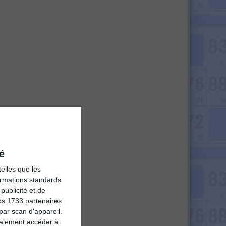
é
elles que les
formations standards
ublicité et de
os 1733 partenaires
par scan d'appareil.
galement accéder à