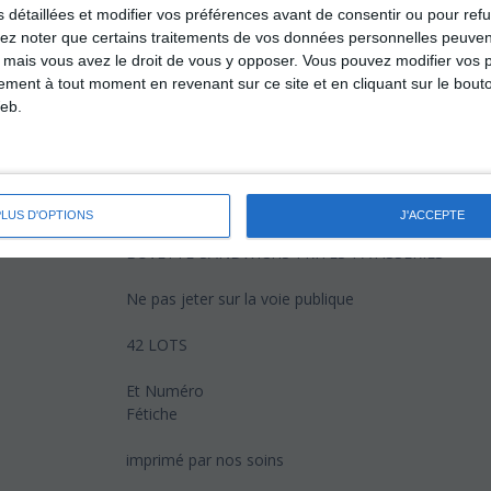
s détaillées et modifier vos préférences avant de consentir ou pour ref
Bon d'achat 30 €
lez noter que certains traitements de vos données personnelles peuven
10 magrets de canard
 mais vous avez le droit de vous y opposer. Vous pouvez modifier vos 
Bon d‘achat 100 €
tement à tout moment en revenant sur ce site et en cliquant sur le bouto
eb.
Bon d'achat 30 €
Bon d'achat 60 €
Bon d'‘achat 600€
3€ LE CARTON - 8€ LES 5
PLUS D'OPTIONS
J'ACCEPTE
BUVETTE-SANDWICHS-FRITES-PATISSERIES
Ne pas jeter sur la voie publique
42 LOTS
Et Numéro
Fétiche
imprimé par nos soins