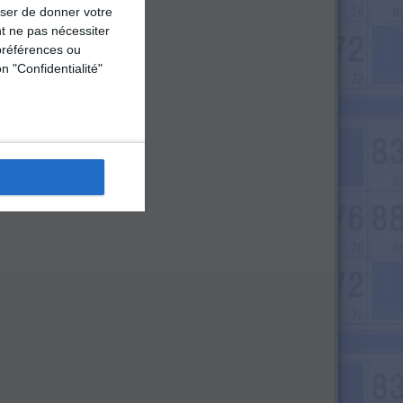
user de donner votre
t ne pas nécessiter
préférences ou
n "Confidentialité"