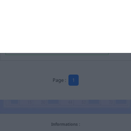
ONARD
- jeudi 4 juin 2026
(40)
SUPER LOTO BINGO
Par COMITE DES FETES ONARD
40380 Onard
Consulter l'affiche
(horaire, listes des lots...)
Page :
1
Informations :