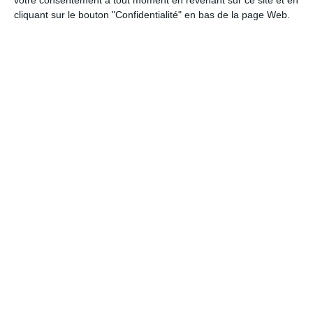
votre consentement à tout moment en revenant sur ce site et en
PEYREHORADE
:
(40)
LOTO - BINGO
cliquant sur le bouton "Confidentialité" en bas de la page Web.
Samedi 7 Novembre 2026
PEYREHORADE
:
(40)
LOTO - BINGO
Tous les autres événements dans
les Landes
Lotos en Landes:
N'hésitez pas à descendre jusqu'en bas de la
page pour visionner toutes les dates d'événements du
département
40
de ce mois-ci. Toutes les dates sont classées par
ordre décroissant.
4 événements trouvés