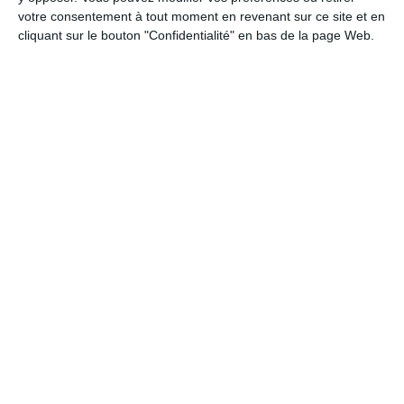
votre consentement à tout moment en revenant sur ce site et en
cliquant sur le bouton "Confidentialité" en bas de la page Web.
Calendrier des lotos à La Barre-
de-Monts :
Aucun loto actuellement pour La Barre-de-Monts.
Ajouter un loto manquant maintenant
.
1 loto trouvé dans la ville de La Barre-de-Monts :
super loto à La Barre-de-Monts
Samedi 15 novembre 2025
(Vendée)
Date du loto :
15/11/2025
Localisation du loto :
espace Terre-de-Sel