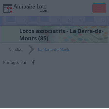
Lotos associatifs - La Barre-de-
Monts (85)
Vendée
La Barre-de-Monts
Partager via Facebook
Partagez sur