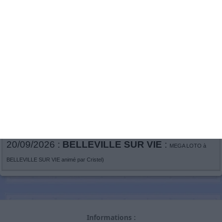
Organisateur :
ogec la barre de monts
Ajoutée le 29.10.2025
Mis à jour le 29.10.2025
Publiée par
Ogec/Apel
Les prochains lotos à La Barre-
de-Monts et ses alentours :
20/09/2026 :
BELLEVILLE SUR VIE
:
MEGA LOTO à
BELLEVILLE SUR VIE animé par Cristel)
Informations :