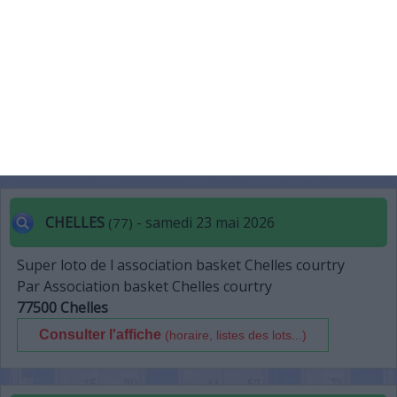
VAUX-LE-PÉNIL
- samedi 23 mai 2026
(77)
SUPER LOTO
Par LOISIRS ET CREATION
77000 Vaux-le-Pénil
Consulter l'affiche
(horaire, listes des lots...)
CHELLES
- samedi 23 mai 2026
(77)
Super loto de l association basket Chelles courtry
Par Association basket Chelles courtry
77500 Chelles
Consulter l'affiche
(horaire, listes des lots...)