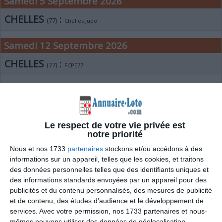
Samedi 5 Septembre 2026
CHELLES
:
(77)
Chelles Judo
Samedi 12 Septembre 2026
CHELLES
:
(77)
FCPE77
Vendredi 25 Septembre 2026
CHELLES
:
(77)
Loto
Le respect de votre vie privée est
Samedi 26 Septembre 2026
notre priorité
Nous et nos 1733
partenaires
stockons et/ou accédons à des
CHELLES
:
(77)
Chelles Judo
informations sur un appareil, telles que les cookies, et traitons
des données personnelles telles que des identifiants uniques et
STE COLOMBE
:
(77)
LOTO du Comité Des Fêtes
des informations standards envoyées par un appareil pour des
publicités et du contenu personnalisés, des mesures de publicité
Samedi 24 Octobre 2026
et de contenu, des études d'audience et le développement de
services.
Avec votre permission, nos 1733 partenaires et nous-
CHELLES
:
(77)
mêmes pouvons utiliser des données de géolocalisation
Loto