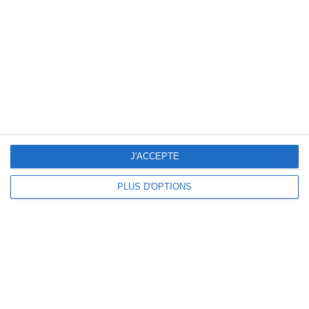
Loto
Par DESPT
77500 Chelles
Consulter l'affiche
(horaire, listes des lots...)
CHELLES
- samedi 12 septembre 2026
(77)
FCPE77
J'ACCEPTE
Par FCPE 77
77500 Chelles
PLUS D'OPTIONS
Consulter l'affiche
(horaire, listes des lots...)