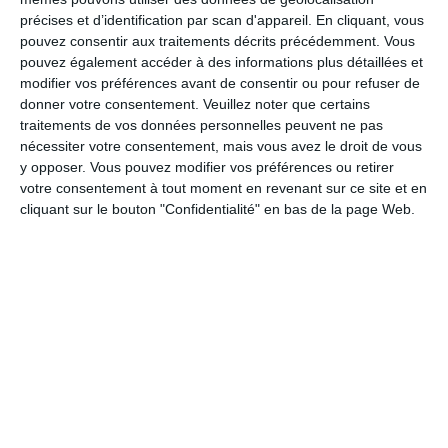
précises et d’identification par scan d'appareil. En cliquant, vous
pouvez consentir aux traitements décrits précédemment. Vous
Vendredi 27 Novembre 2026
pouvez également accéder à des informations plus détaillées et
CHELLES
:
modifier vos préférences avant de consentir ou pour refuser de
(77)
Loto
donner votre consentement.
Veuillez noter que certains
traitements de vos données personnelles peuvent ne pas
Samedi 28 Novembre 2026
nécessiter votre consentement, mais vous avez le droit de vous
y opposer. Vous pouvez modifier vos préférences ou retirer
CHELLES
:
(77)
ASCA
votre consentement à tout moment en revenant sur ce site et en
cliquant sur le bouton "Confidentialité" en bas de la page Web.
Vendredi 18 Décembre 2026
CHELLES
:
(77)
Loto
Tous les autres événements dans la
Seine-et-Marne
Lotos en Seine-et-marne:
N'hésitez pas à descendre jusqu'en
bas de la page pour visionner toutes les dates d'événements du
département
77
de ce mois-ci. Toutes les dates sont classées par