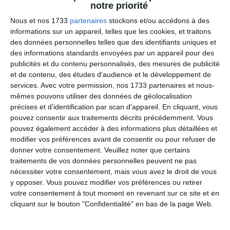
notre priorité
Nous et nos 1733
partenaires
stockons et/ou accédons à des
Nous n'avons pas trouvé de loto pour cette période.
informations sur un appareil, telles que les cookies, et traitons
poster un loto ici
Vous pouvez
.
des données personnelles telles que des identifiants uniques et
des informations standards envoyées par un appareil pour des
publicités et du contenu personnalisés, des mesures de publicité
et de contenu, des études d'audience et le développement de
Tous les autres événements dans la
services.
Avec votre permission, nos 1733 partenaires et nous-
Marne
mêmes pouvons utiliser des données de géolocalisation
précises et d’identification par scan d'appareil. En cliquant, vous
pouvez consentir aux traitements décrits précédemment. Vous
pouvez également accéder à des informations plus détaillées et
modifier vos préférences avant de consentir ou pour refuser de
Nous n'avons pas trouvé de loto pour la Marne (51).
donner votre consentement.
Veuillez noter que certains
traitements de vos données personnelles peuvent ne pas
Ajouter un nouveau loto
nécessiter votre consentement, mais vous avez le droit de vous
y opposer. Vous pouvez modifier vos préférences ou retirer
votre consentement à tout moment en revenant sur ce site et en
cliquant sur le bouton "Confidentialité" en bas de la page Web.