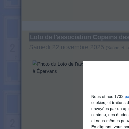
Loto de l'association Copains de
Samedi 22 novembre 2025
(Saône-et-lo
Nous et nos 1733
pa
cookies, et traitons
envoyées par un appa
contenu, des études
et nous-mêmes pouvon
En cliquant, vous p