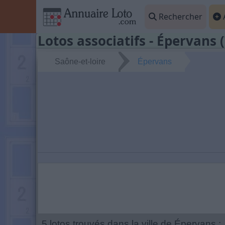
Rechercher
A
Lotos associatifs - Épervans 
Saône-et-loire
Épervans
5 lotos trouvés dans la ville de Épervans :