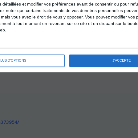
s détaillées et modifier vos préférences avant de consentir ou pour ref
Lots:
lez noter que certains traitements de vos données personnelles peuven
 mais vous avez le droit de vous y opposer. Vous pouvez modifier vos 
5000€ de lots (aspirateur robot, robot de cuisine, ca
tement à tout moment en revenant sur ce site et en cliquant sur le bouto
outillage, multimédia etc...)
eb.
PLUS D'OPTIONS
J'ACCEPTE
8373954/