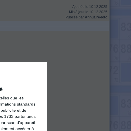
Ajoutée le 10.12.2025
Mis à jour le 10.12.2025
Publiée par
Annuaire-loto
é
elles que les
formations standards
ublicité et de
os 1733 partenaires
par scan d'appareil.
galement accéder à