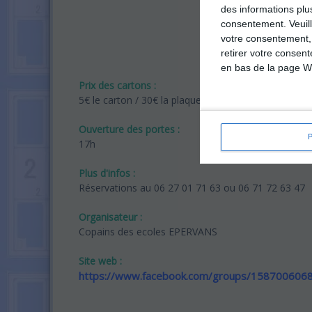
des informations plu
consentement.
Veuil
votre consentement,
retirer votre consen
en bas de la page W
Prix des cartons :
5€ le carton / 30€ la plaque de 6
Ouverture des portes :
17h
Plus d'infos :
Réservations au 06 27 01 71 63 ou 06 71 72 63 47
Organisateur :
Copains des ecoles EPERVANS
Site web :
https://www.facebook.com/groups/158700606