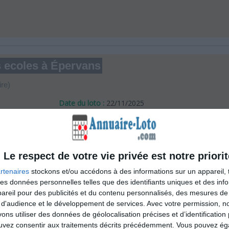
s ecoles à Épervans
ire)
Date du loto :
22/11/2025
Localisation du loto :
Salle des Fêtes Pierre Baumann
6 rue Charles Emile Jacques
71380
Épervans
Le respect de votre vie privée est notre priorit
rtenaires
stockons et/ou accédons à des informations sur un appareil, t
Description et horaires :
 des données personnelles telles que des identifiants uniques et des in
5000€ de lots à gagner
reil pour des publicités et du contenu personnalisés, des mesures de p
 d'audience et le développement de services.
Avec votre permission, n
17h ouverture des porte
s utiliser des données de géolocalisation précises et d’identification 
19h début des parties
ouvez consentir aux traitements décrits précédemment. Vous pouvez é