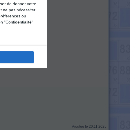
user de donner votre
t ne pas nécessiter
préférences ou
ve à vin,
n "Confidentialité"
Ajoutée le 20.11.2025