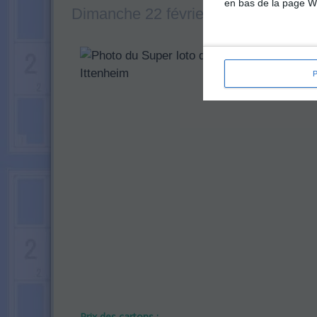
en bas de la page W
Dimanche 22 février 2026
(Bas-rhin)
Prix des cartons :