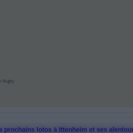
ce Rugby
s prochains lotos à Ittenheim et ses alentour