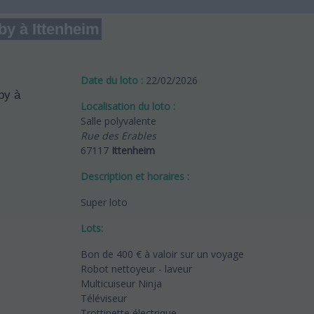
by à Ittenheim
Date du loto :
22/02/2026
Localisation du loto :
Salle polyvalente
Rue des Erables
67117
Ittenheim
Description et horaires :
Super loto
Lots:
Bon de 400 € à valoir sur un voyage
Robot nettoyeur - laveur
Multicuiseur Ninja
Téléviseur
Trottinette électrique .......