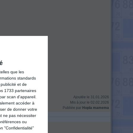
é
elles que les
formations standards
ublicité et de
os 1733 partenaires
par scan d'appareil.
Ajoutée le 31.01.2026
Mis à jour le 02.02.2026
galement accéder à
Publiée par
Hopla mamema
user de donner votre
t ne pas nécessiter
préférences ou
n "Confidentialité"