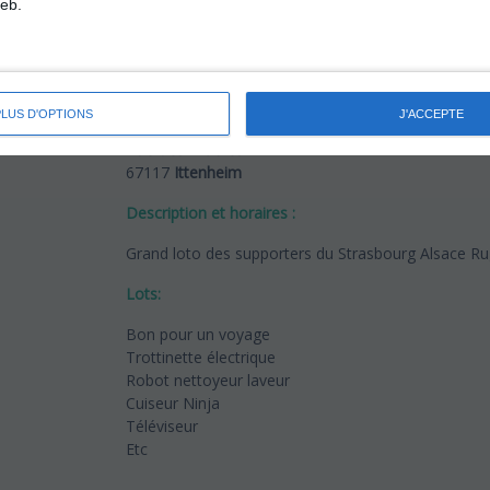
eb.
Date du loto :
22/02/2026
Localisation du loto :
PLUS D'OPTIONS
J'ACCEPTE
Salle Polyvalente
Rue des Erables
67117
Ittenheim
Description et horaires :
Grand loto des supporters du Strasbourg Alsace R
Lots:
Bon pour un voyage
Trottinette électrique
Robot nettoyeur laveur
Cuiseur Ninja
Téléviseur
Etc