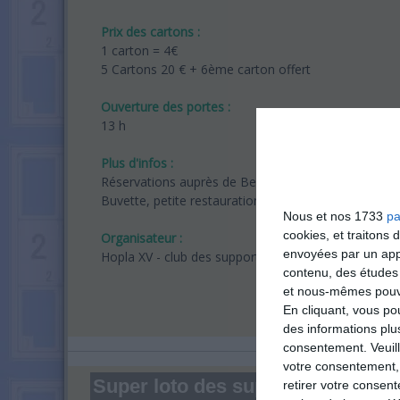
Prix des cartons :
1 carton = 4€
5 Cartons 20 € + 6ème carton offert
Ouverture des portes :
13 h
Plus d'infos :
Réservations auprès de Bernard au 06 83 71 37 78
Buvette, petite restauration sur place.
Nous et nos 1733
pa
cookies, et traitons
Organisateur :
envoyées par un appa
Hopla XV - club des supporters du Strasbourg Alsa
contenu, des études
et nous-mêmes pouvon
En cliquant, vous p
des informations plu
consentement.
Veuil
votre consentement,
Super loto des supporters de rug
retirer votre consen