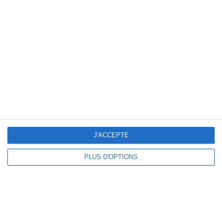
Ouverture des portes :
13h 30
Plus d'infos :
Buvette - Pâtisseries
Organisateur :
Club de l'Amitié Aulhat-Flat
Ajoutée le 08.09.2025
Mis à jour le 08.09.2025
Publiée par
jpyv
J'ACCEPTE
PLUS D'OPTIONS
LOTO Sauxillanges à Sauxillanges
Samedi 29 mars 2025
(Puy-de-dôme)