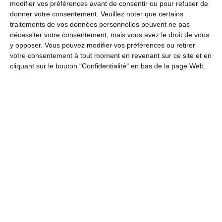
modifier vos préférences avant de consentir ou pour refuser de
donner votre consentement.
Veuillez noter que certains
traitements de vos données personnelles peuvent ne pas
nécessiter votre consentement, mais vous avez le droit de vous
Calendrier des lotos à
y opposer. Vous pouvez modifier vos préférences ou retirer
Sauxillanges :
votre consentement à tout moment en revenant sur ce site et en
Aucun loto actuellement pour Sauxillanges.
cliquant sur le bouton "Confidentialité" en bas de la page Web.
Ajouter un loto manquant maintenant
.
2 lotos trouvés dans la ville de Sauxillanges :
LOTO Sauxillanges à Sauxillanges
Samedi 25 octobre 2025
(Puy-de-dôme)
Date du loto :
25/10/2025
Localisation du loto :
Salle des Fêtes