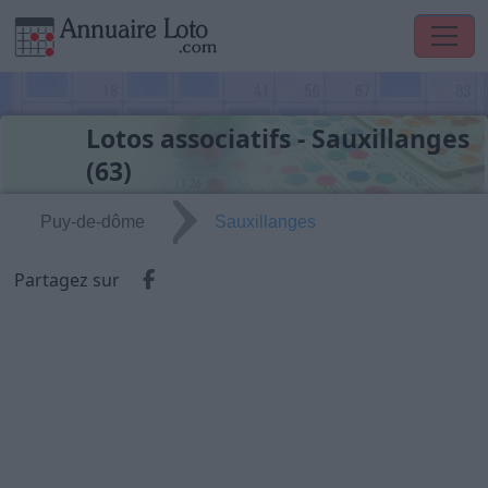
Lotos associatifs - Sauxillanges
(63)
Puy-de-dôme
Sauxillanges
Partager via Facebook
Partagez sur