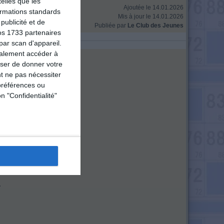
elles que les
Ajoutée le 14.01.2026
formations standards
Mis à jour le 14.01.2026
ublicité et de
Publiée par
Le Club des Jeunes
os 1733 partenaires
par scan d'appareil.
galement accéder à
user de donner votre
t ne pas nécessiter
préférences ou
n "Confidentialité"
.