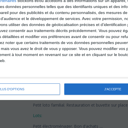
rtenaires
stockons et/ou accédons à des informations sur un appareil, t
 des données personnelles telles que des identifiants uniques et des in
reil pour des publicités et du contenu personnalisés, des mesures de p
 d'audience et le développement de services.
Avec votre permission, n
s utiliser des données de géolocalisation précises et d’identification 
ouvez consentir aux traitements décrits précédemment. Vous pouvez é
âteau
s détaillées et modifier vos préférences avant de consentir ou pour ref
lez noter que certains traitements de vos données personnelles peuven
 mais vous avez le droit de vous y opposer. Vous pouvez modifier vos 
tement à tout moment en revenant sur ce site et en cliquant sur le bouto
Date du loto :
28/03/2026
eb.
Localisation du loto :
Salle des Fêtes
Rue Jean-Marie Depouilly
60640
Frétoy-le-Château
PLUS D'OPTIONS
J'ACCEPTE
Description et horaires :
Petit loto familial. Restauration et buvette sur place
Lots:
Petit électroménager. Bon d'achats ....