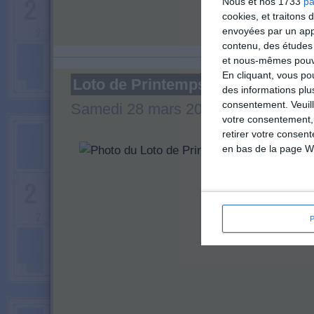
Nous et nos 1733
pa
cookies, et traitons
envoyées par un appa
contenu, des études
et nous-mêmes pouvon
En cliquant, vous p
Loto de Printemps à Frétoy-le-Ch
des informations plu
consentement.
Veuil
Samedi 28 mars 2026
(Oise)
votre consentement,
retirer votre consen
en bas de la page W