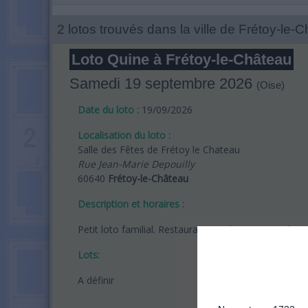
2 lotos trouvés dans la ville de Frétoy-le-C
Loto Quine à Frétoy-le-Château
Samedi 19 septembre 2026
(Oise)
Date du loto :
19/09/2026
Localisation du loto :
Salle des Fêtes de Frétoy le Chateau
Rue Jean-Marie Depouilly
60640
Frétoy-le-Château
Description et horaires :
Petit loto familial. Restauration et buvette sur place
Lots:
A définir