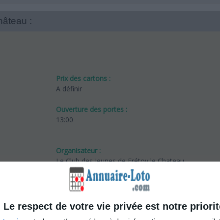
hâteau :
Prix des cartons :
A définir
Ouverture des portes :
13:00
Organisateur :
Le Club des Jeunes de Frétoy le Chateau
Le respect de votre vie privée est notre priorit