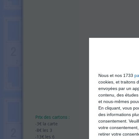
Nous et nos 1733
pa
cookies, et traitons
envoyées par un appa
contenu, des études
et nous-mêmes pouvon
En cliquant, vous p
des informations plu
Prix des cartons :
consentement.
Veuil
-3€ la carte
votre consentement,
-8€ les 3
retirer votre consen
-13€ les 6