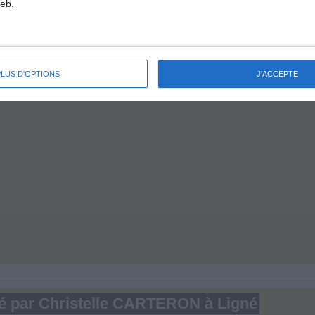
eb.
PLUS D'OPTIONS
J'ACCEPTE
mé par Christelle CARTERON à Ligné