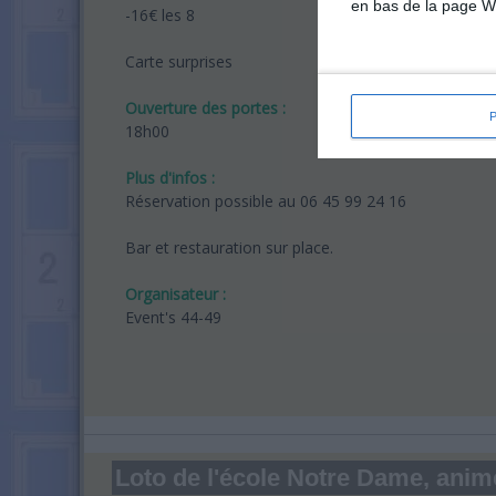
en bas de la page W
-16€ les 8
Carte surprises
Ouverture des portes :
18h00
Plus d'infos :
Réservation possible au 06 45 99 24 16
Bar et restauration sur place.
Organisateur :
Event's 44-49
Loto de l'école Notre Dame, ani