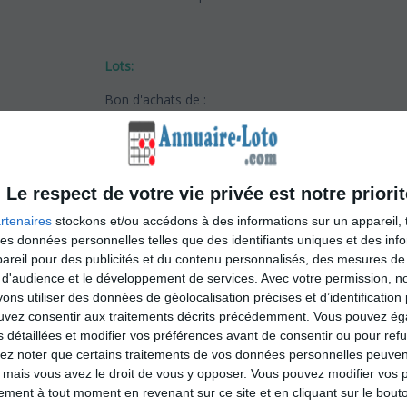
Lots:
Bon d'achats de :
-600€
-300€
-200€
Le respect de votre vie privée est notre priorit
-100€
-...
rtenaires
stockons et/ou accédons à des informations sur un appareil, t
 des données personnelles telles que des identifiants uniques et des in
Lots surprise
reil pour des publicités et du contenu personnalisés, des mesures de p
Ligne suivies
 d'audience et le développement de services.
Avec votre permission, n
s utiliser des données de géolocalisation précises et d’identification 
Nombreux autres lots à gagner.
ouvez consentir aux traitements décrits précédemment. Vous pouvez é
s détaillées et modifier vos préférences avant de consentir ou pour ref
lez noter que certains traitements de vos données personnelles peuven
 mais vous avez le droit de vous y opposer. Vous pouvez modifier vos 
tement à tout moment en revenant sur ce site et en cliquant sur le bouto