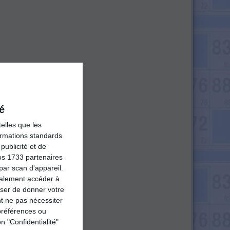
é
elles que les
formations standards
ublicité et de
os 1733 partenaires
par scan d'appareil.
galement accéder à
user de donner votre
t ne pas nécessiter
préférences ou
n "Confidentialité"