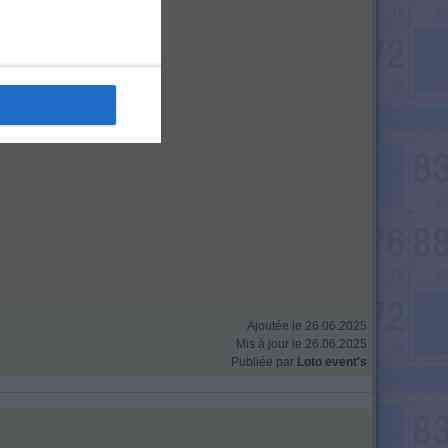
Ajoutée le 26.06.2025
Mis à jour le 26.06.2025
Publiée par
Loto event's