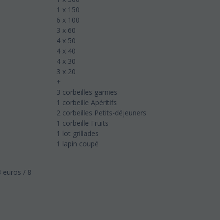
1 x 150
6 x 100
3 x 60
4 x 50
4 x 40
4 x 30
3 x 20
+
3 corbeilles garnies
1 corbeille Apéritifs
2 corbeilles Petits-déjeuners
1 corbeille Fruits
1 lot grillades
1 lapin coupé
3 euros / 8