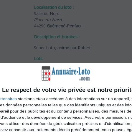
Localisation du loto :
Salle du Nord
Place du Nord
44290
Guémené-Penfao
Description et horaires :
Super Loto, animé par Robert
Lots:
Bons d’achats :
1 x 600€
1 x 300
1 x 150
Le respect de votre vie privée est notre priorit
6 x 100
rtenaires
stockons et/ou accédons à des informations sur un appareil, t
3 x 60
 des données personnelles telles que des identifiants uniques et des in
4 x 50
reil pour des publicités et du contenu personnalisés, des mesures de p
4 x 40
 d'audience et le développement de services.
Avec votre permission, n
4 x 30
s utiliser des données de géolocalisation précises et d’identification 
3 x 20
ouvez consentir aux traitements décrits précédemment. Vous pouvez é