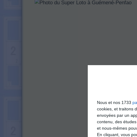
Nous et nos 1733
pa
cookies, et traitons
envoyées par un appa
contenu, des études
et nous-mêmes pouvon
En cliquant, vous p