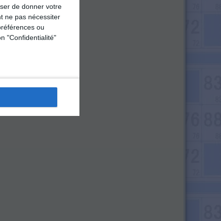
user de donner votre
t ne pas nécessiter
préférences ou
n "Confidentialité"