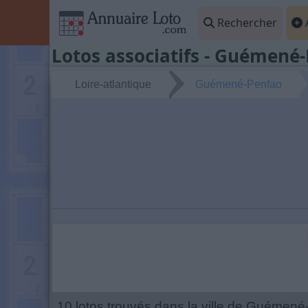
Rechercher
A
Lotos associatifs - Guémené-
Loire-atlantique
Guémené-Penfao
10 lotos trouvés dans la ville de Guémené