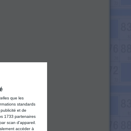
é
elles que les
formations standards
ublicité et de
os 1733 partenaires
par scan d'appareil.
galement accéder à