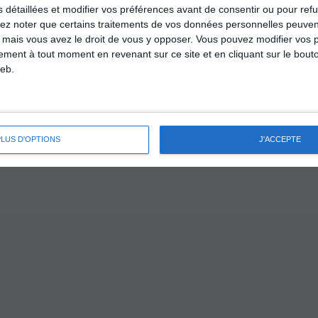
s détaillées et modifier vos préférences avant de consentir ou pour ref
3 corbeilles garnies
lez noter que certains traitements de vos données personnelles peuven
1 corbeille Apéritifs
 mais vous avez le droit de vous y opposer. Vous pouvez modifier vos 
2 corbeilles Petits-déjeuners
tement à tout moment en revenant sur ce site et en cliquant sur le bouto
1 corbeille Fruits
eb.
1 lot grillades
1 lapin coupé
3 euros / 8
PLUS D'OPTIONS
J'ACCEPTE