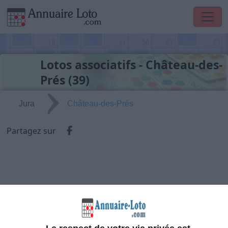
Lotos associatifs - Château-des-
Prés (39)
Jura
Château-des-Prés
Partager via Facebook
Partagez sur