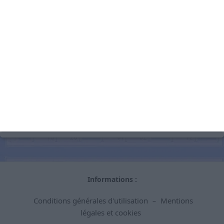
Ajoutée le 24.02.2025
Mis à jour le 24.02.2025
Publiée par
raoul
Les prochains lotos à Château-
des-Prés et ses alentours :
30/09/2026 :
TAVAUX
:
loto pour association léo contre les AVC
Informations :
Conditions générales d'utilisation
Mentions
–
légales et cookies