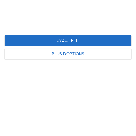
château centre
39150
Château-des-Prés
Description et horaires :
dotation 7000 €
J'ACCEPTE
117 gagnants
en bons d'achat et paniers garnis
PLUS D'OPTIONS
Lots:
Prix des cartons :
10 le carton
45 plaque de 12
Ouverture des portes :
11 h 30
Organisateur :
envergures