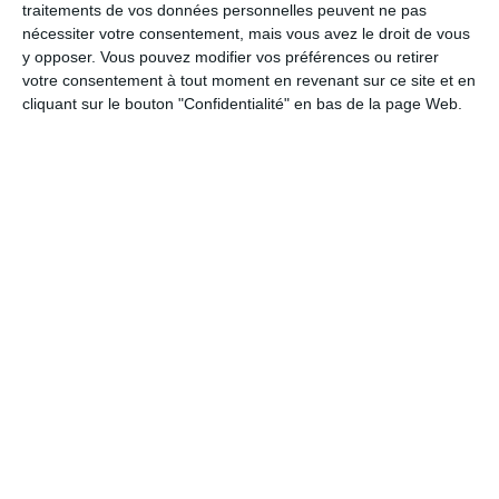
Claise et ses alentours :
traitements de vos données personnelles peuvent ne pas
nécessiter votre consentement, mais vous avez le droit de vous
y opposer. Vous pouvez modifier vos préférences ou retirer
À proximité de Preuilly-sur-Claise (moins de
votre consentement à tout moment en revenant sur ce site et en
60 km)
cliquant sur le bouton "Confidentialité" en bas de la page Web.
ESVRES
51 km
samedi 8 août 2026
SUPER LOTO Animé par MELANIE
06.59.27.14.07