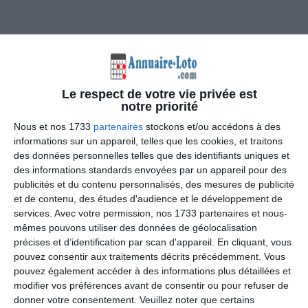
Le respect de votre vie privée est
notre priorité
Nous n’avons trouvé aucun loto pour ce mois-ci à
Preuilly-sur-Claise
.
Nous et nos 1733
partenaires
stockons et/ou accédons à des
informations sur un appareil, telles que les cookies, et traitons
Vous êtes un organisateur de ce genre d’événement ?
des données personnelles telles que des identifiants uniques et
Partagez votre annonce de loto
avec des centaines
des informations standards envoyées par un appareil pour des
d’habitants Tourangeaus.
L’inscription est gratuite et
publicités et du contenu personnalisés, des mesures de publicité
rapide
.
et de contenu, des études d'audience et le développement de
services.
Avec votre permission, nos 1733 partenaires et nous-
Publiez un loto à
Preuilly-sur-Claise / Indre-et-
mêmes pouvons utiliser des données de géolocalisation
loire
en cliquant-ici
précises et d’identification par scan d'appareil. En cliquant, vous
pouvez consentir aux traitements décrits précédemment. Vous
pouvez également accéder à des informations plus détaillées et
modifier vos préférences avant de consentir ou pour refuser de
Les prochains lotos à Preuilly-sur-
donner votre consentement.
Veuillez noter que certains