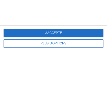
Informations :
Conditions générales d'utilisation
Mentions
–
légales et cookies
J'ACCEPTE
Nous contacter
PLUS D'OPTIONS
© 2010-2026 Annuaire-loto.com