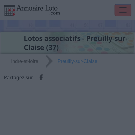
Lotos associatifs - Preuilly-sur-
Claise (37)
Indre-et-loire
Preuilly-sur-Claise
Partager via Facebook
Partagez sur