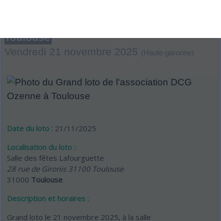
Grand loto de l'association DCG Ozenne à
Toulouse
Vendredi 21 novembre 2025
(Haute-garonne)
Date du loto :
21/11/2025
Localisation du loto :
Salle des fêtes Lafourguette
28 rue de Gironis 31100 Toulouse
31000
Toulouse
Description et horaires :
Grand loto le 21 novembre 2025, à la salle