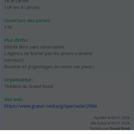
3€ le carton
10€ les 4 cartons
Ouverture des portes :
17h
Plus d'infos :
Entrée libre sans réservation
L'Agence ne fournit pas les jetons (ramène
ton maïs)
Buvette et grignotages en vente sur place !
Organisateur :
Théâtre du Grand Rond
Site web :
https://www.grand-rond.org/spectacle/2986
Ajoutée le 08.07.2026
Mis à jour le 08.07.2026
Publiée par
Grand Rond