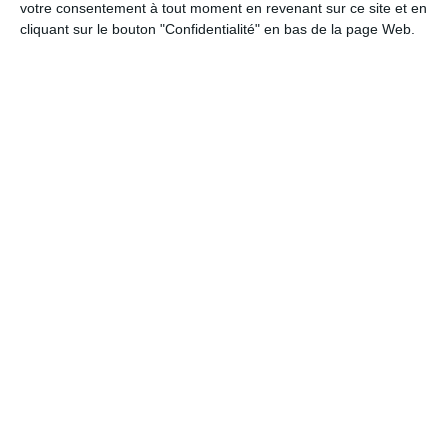
votre consentement à tout moment en revenant sur ce site et en
cliquant sur le bouton "Confidentialité" en bas de la page Web.
Le 20 juin 2026, le Hall 8 de Toulouse vibre
pour le 1er Loto Solidaire des Indians Tolosa.
Une soirée portée par le principal groupe de
supporters du TFC au profit de Cop de Man, la
branche solidaire des Indians Tolosa qui
œuvre sur des actions sociales concrètes
pour la ville de Toulouse. Le nombre de places
est limité, commandez en prévente pour
garantir votre place.
🎟️ Un loto pas comme les autres
Le samedi 20 juin 2026, de 18h à minuit, le
Hall 8 de Toulouse accueille le tout premier
Loto Solidaire des Indians Tolosa. Une soirée
à l'image du virage : fresques, animations,
ambiance et lots à gagner du début à la fin.
💜 Pourquoi on fait ça
Ce loto est organisé par Cop de Man,