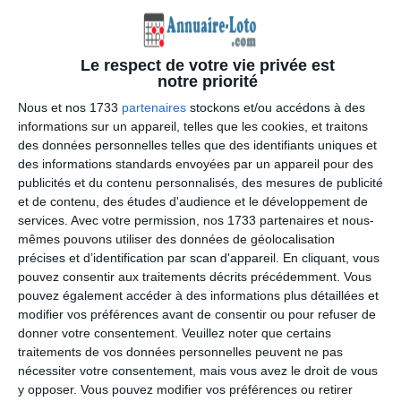
Loto Solidaire des Indians - 20/06 à 18h à
Le respect de votre vie privée est
notre priorité
Toulouse
Nous et nos 1733
partenaires
stockons et/ou accédons à des
Samedi 20 juin 2026
(Haute-garonne)
informations sur un appareil, telles que les cookies, et traitons
des données personnelles telles que des identifiants uniques et
des informations standards envoyées par un appareil pour des
publicités et du contenu personnalisés, des mesures de publicité
et de contenu, des études d'audience et le développement de
services.
Avec votre permission, nos 1733 partenaires et nous-
mêmes pouvons utiliser des données de géolocalisation
Date du loto :
20/06/2026
précises et d’identification par scan d'appareil. En cliquant, vous
pouvez consentir aux traitements décrits précédemment. Vous
Localisation du loto :
pouvez également accéder à des informations plus détaillées et
Hall 8
modifier vos préférences avant de consentir ou pour refuser de
Hall 8 - 8 All. Fernand Jourdant, 31400
donner votre consentement.
Veuillez noter que certains
Toulouse
traitements de vos données personnelles peuvent ne pas
31000
Toulouse
nécessiter votre consentement, mais vous avez le droit de vous
y opposer. Vous pouvez modifier vos préférences ou retirer
Description et horaires :