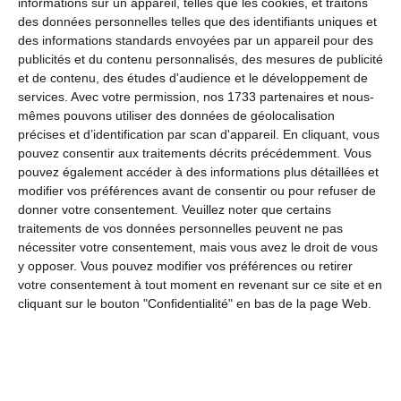
informations sur un appareil, telles que les cookies, et traitons
des données personnelles telles que des identifiants uniques et
des informations standards envoyées par un appareil pour des
publicités et du contenu personnalisés, des mesures de publicité
Calendrier des lotos à Ergué-
et de contenu, des études d'audience et le développement de
Gabéric :
services.
Avec votre permission, nos 1733 partenaires et nous-
mêmes pouvons utiliser des données de géolocalisation
Aucun loto actuellement pour Ergué-Gabéric.
précises et d’identification par scan d'appareil. En cliquant, vous
Ajouter un loto manquant maintenant
.
pouvez consentir aux traitements décrits précédemment. Vous
2 lotos trouvés dans la ville de Ergué-Gabéric :
pouvez également accéder à des informations plus détaillées et
modifier vos préférences avant de consentir ou pour refuser de
Méga Loto à Ergué-Gabéric
donner votre consentement.
Veuillez noter que certains
traitements de vos données personnelles peuvent ne pas
Dimanche 7 juin 2026
(Finistère)
nécessiter votre consentement, mais vous avez le droit de vous
y opposer. Vous pouvez modifier vos préférences ou retirer
Date du loto :
07/06/2026
votre consentement à tout moment en revenant sur ce site et en
Localisation du loto :
cliquant sur le bouton "Confidentialité" en bas de la page Web.
Tabarly
Route de Croas Spern
29500
Ergué-Gabéric
Description et horaires :