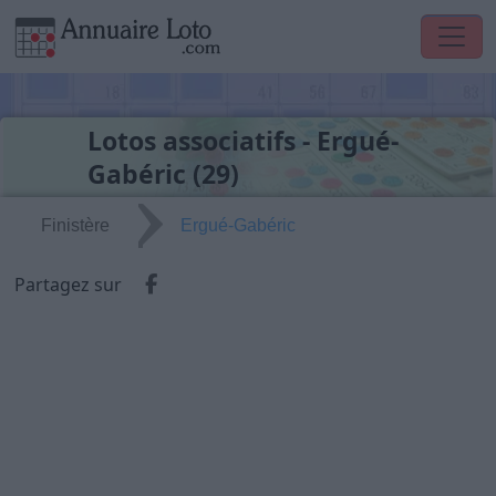
Lotos associatifs - Ergué-
Gabéric (29)
Finistère
Ergué-Gabéric
Partager via Facebook
Partagez sur