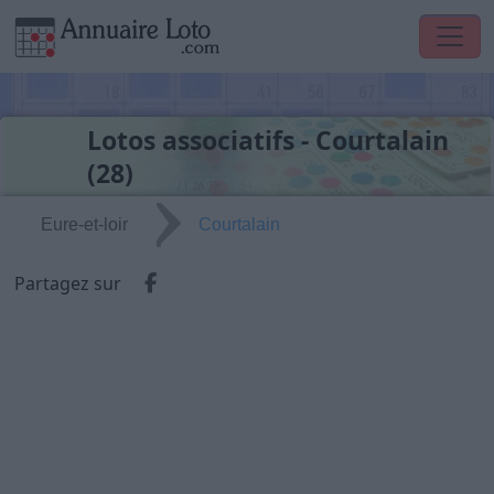
Lotos associatifs - Courtalain
(28)
Eure-et-loir
Courtalain
Partager via Facebook
Partagez sur