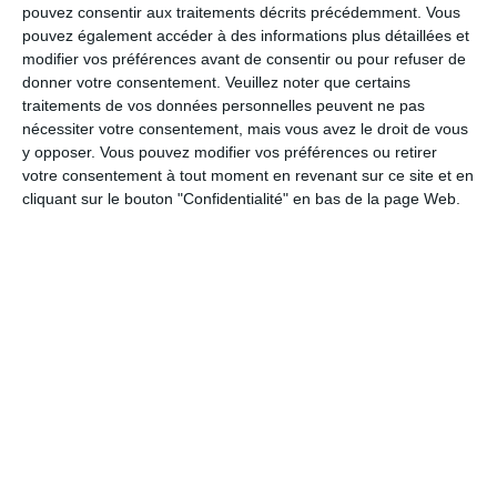
Date du loto :
27/09/2026
pouvez consentir aux traitements décrits précédemment. Vous
pouvez également accéder à des informations plus détaillées et
Localisation du loto :
modifier vos préférences avant de consentir ou pour refuser de
salle multi-activités
donner votre consentement.
Veuillez noter que certains
rue depheline
traitements de vos données personnelles peuvent ne pas
28290
Courtalain
nécessiter votre consentement, mais vous avez le droit de vous
y opposer. Vous pouvez modifier vos préférences ou retirer
Description et horaires :
votre consentement à tout moment en revenant sur ce site et en
cliquant sur le bouton "Confidentialité" en bas de la page Web.
SUPER LOTO DU CLUB DE L’AMITIÉ DE
LANGEY
spécial bons d'achat
Lots:
A gagner 3.965 € uniquement en bons d'achat
LOTO : 500 € - 200 € - 2x150 € - 120 € -
4x100 € - 2x90 € - 2x80 € - 2x70 € - 60 € -
4x50 € etc
BINGO : 100 € - 60 € - 40 €- 20 €
chaque FLASH : 100 €- 50 €- 20 €
7 mini loto