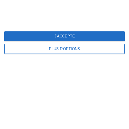
Super Loto du Club de l'Amitié de
LANGEY à Courtalain
Dimanche 28 septembre 2025
(Eure-et-loir)
J'ACCEPTE
PLUS D'OPTIONS
Date du loto :
28/09/2025
Localisation du loto :
salle multi-activités
rue Depheline
28290
Courtalain
Description et horaires :
SUPER LOTO du CLUB de l'AMITIE de
LANGEY