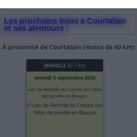
Les prochains lotos à Courtalain
et ses alentours :
À proximité de Courtalain (moins de 60 km)
JANVILLE
82.7 km
samedi 5 septembre 2026
Loto de Rentrée du Comité des Fêtes
de Janville-en-Beauce