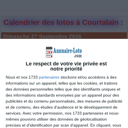
Calendrier des lotos à Courtalain :
Dimanche 27 Septembre 2026
Courtalain
:
Super LOTO du Club de l'Amitié de LANGEY
4 lotos trouvés dans la ville de Courtalain :
Le respect de votre vie privée est
notre priorité
Super LOTO du Club de l'Amitié de
LANGEY à Courtalain
Nous et nos 1733
partenaires
stockons et/ou accédons à des
informations sur un appareil, telles que les cookies, et traitons
Dimanche 27 septembre 2026
(Eure-et-loir)
des données personnelles telles que des identifiants uniques et
des informations standards envoyées par un appareil pour des
publicités et du contenu personnalisés, des mesures de publicité
et de contenu, des études d'audience et le développement de
services.
Avec votre permission, nos 1733 partenaires et nous-
mêmes pouvons utiliser des données de géolocalisation
précises et d’identification par scan d'appareil. En cliquant, vous