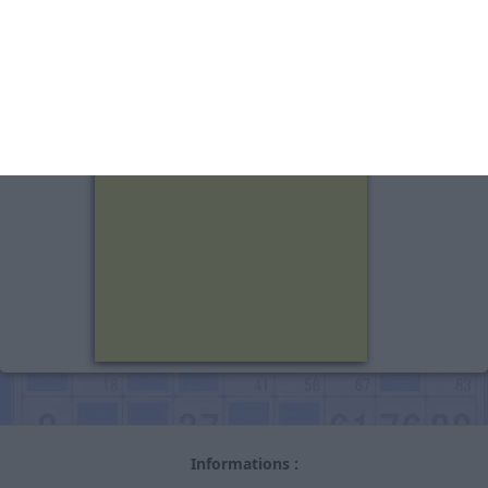
DOZULE
41.1 km
dimanche 23 août 2026
super loto
Informations :