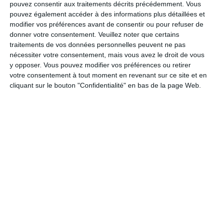
pouvez consentir aux traitements décrits précédemment. Vous
pouvez également accéder à des informations plus détaillées et
modifier vos préférences avant de consentir ou pour refuser de
donner votre consentement.
Veuillez noter que certains
Calendrier des lotos à La
traitements de vos données personnelles peuvent ne pas
Hoguette :
nécessiter votre consentement, mais vous avez le droit de vous
Aucun loto actuellement pour La Hoguette.
y opposer. Vous pouvez modifier vos préférences ou retirer
votre consentement à tout moment en revenant sur ce site et en
Ajouter un loto manquant maintenant
.
cliquant sur le bouton "Confidentialité" en bas de la page Web.
1 loto trouvé dans la ville de La Hoguette :
Journée loto à La Hoguette
Samedi 6 septembre 2025
(Calvados)
Date du loto :
06/09/2025
Localisation du loto :
Salle des fetes