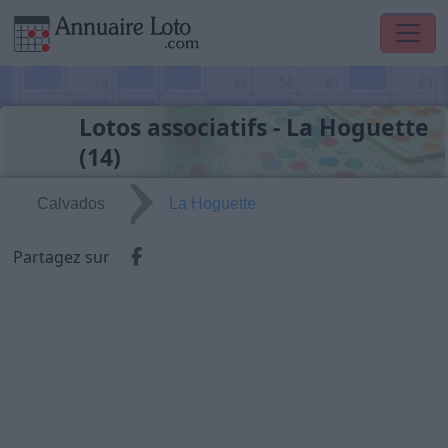
Lotos associatifs - La Hoguette
(14)
Calvados
La Hoguette
Partager via Facebook
Partagez sur