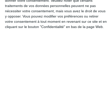
donner votre consentement.
Veuillez noter que certains
traitements de vos données personnelles peuvent ne pas
Localisation du loto :
nécessiter votre consentement, mais vous avez le droit de vous
salle polyvalente
y opposer. Vous pouvez modifier vos préférences ou retirer
Rue Jean CRISTOFOL
votre consentement à tout moment en revenant sur ce site et en
13130
Berre-l'Étang
cliquant sur le bouton "Confidentialité" en bas de la page Web.
Description et horaires :
ASC LANBERNAC |
Dim. 01 Fev. 2026
Ouverture des portes : 13h30 — Jeu : 15h00
Salle polyvalente BERRE L'ETANG
+ de 3000 euros de lots en jeu
6 parties de 3 quines et 1 carton plein
1 partie carton plein
1 partie carton vide