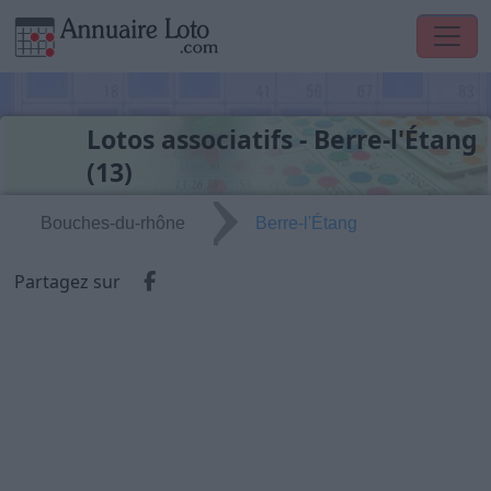
Lotos associatifs - Berre-l'Étang
(13)
Bouches-du-rhône
Berre-l'Étang
Partager via Facebook
Partagez sur