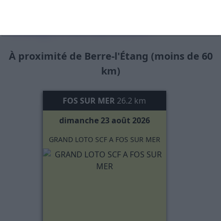
Les prochains lotos à Berre-
l'Étang et ses alentours :
À proximité de Berre-l'Étang (moins de 60
km)
FOS SUR MER
26.2 km
dimanche 23 août 2026
GRAND LOTO SCF A FOS SUR MER