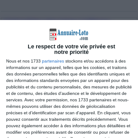
Calendrier des lotos à Berre-
l'Étang :
Aucun loto actuellement pour Berre-l'Étang.
Le respect de votre vie privée est
Ajouter un loto manquant maintenant
.
notre priorité
3 lotos trouvés dans la ville de Berre-l'Étang :
Nous et nos 1733
partenaires
stockons et/ou accédons à des
informations sur un appareil, telles que les cookies, et traitons
loto annuel ASCL LANBERNAC à Berre-
des données personnelles telles que des identifiants uniques et
l'Étang
des informations standards envoyées par un appareil pour des
publicités et du contenu personnalisés, des mesures de publicité
Dimanche 1 février 2026
(Bouches-du-rhône)
et de contenu, des études d'audience et le développement de
services.
Avec votre permission, nos 1733 partenaires et nous-
mêmes pouvons utiliser des données de géolocalisation
précises et d’identification par scan d'appareil. En cliquant, vous
pouvez consentir aux traitements décrits précédemment. Vous
pouvez également accéder à des informations plus détaillées et
modifier vos préférences avant de consentir ou pour refuser de
Date du loto :
01/02/2026