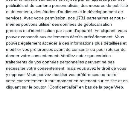
publicités et du contenu personnalisés, des mesures de publicité
et de contenu, des études d'audience et le développement de
services.
Avec votre permission, nos 1731 partenaires et nous-
Calendrier des lotos à Bourg-en-
mêmes pouvons utiliser des données de géolocalisation
Bresse :
précises et d’identification par scan d'appareil. En cliquant, vous
pouvez consentir aux traitements décrits précédemment. Vous
Aucun loto actuellement pour Bourg-en-Bresse.
pouvez également accéder à des informations plus détaillées et
Ajouter un loto manquant maintenant
.
modifier vos préférences avant de consentir ou pour refuser de
donner votre consentement.
Veuillez noter que certains
3 lotos trouvés dans la ville de Bourg-en-Bresse :
traitements de vos données personnelles peuvent ne pas
Loto à Bourg-en-Bresse
nécessiter votre consentement, mais vous avez le droit de vous
y opposer. Vous pouvez modifier vos préférences ou retirer
Dimanche 28 juin 2026
(Ain)
votre consentement à tout moment en revenant sur ce site et en
cliquant sur le bouton "Confidentialité" en bas de la page Web.
Date du loto :
28/06/2026
Localisation du loto :
Salle des Fetes