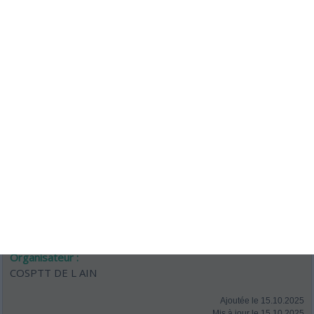
PANIERS GARNIS
APPAREILS ELECTRO MENAGER
BONS D ACHAT
SEJOUR VILLAGE VACANCES
Prix des cartons :
5€ LE CARTON
20€ LES 5
LE CARTON SUPER QUINE : 10€
Ouverture des portes :
12H30
Plus d'infos :
BUVETTE, PETITE RESTAURATION
Organisateur :
COSPTT DE L AIN
Ajoutée le 15.10.2025
Mis à jour le 15.10.2025