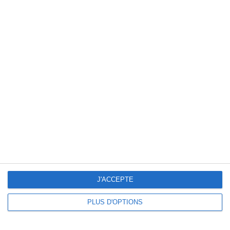
Date du loto :
01/02/2026
Localisation du loto :
Salle des Fêtes
PLACE DE LA COMEDIE
01000
Bourg-en-Bresse
Description et horaires :
SUPER LOTO DU LIONS CLUB DE BOURG EN
J'ACCEPTE
BRESSE
PLUS D'OPTIONS
14 h 00