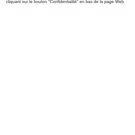
cliquant sur le bouton "Confidentialité" en bas de la page Web.
Tous les autres événements dans le
Haut-Rhin
Lotos en Haut-rhin:
N'hésitez pas à descendre jusqu'en bas de
la page pour visionner toutes les dates d'événements du
département
68
de ce mois-ci. Toutes les dates sont classées par
ordre décroissant.
4 événements trouvés
SOULTZ-HAUT-RHIN
- dimanche 28 juin 2026
(68)
loto de la M.J.C. de Buhl
Par MJC Buhl