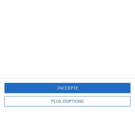
68360 Soultz-Haut-Rhin
Consulter l'affiche
(horaire, listes des lots...)
SOULTZ-HAUT-RHIN
- samedi 27 juin 2026
(68)
loto de laz M.J.C. de Buhl
Par M.J.C. Buhl
68360 Soultz-Haut-Rhin
Consulter l'affiche
(horaire, listes des lots...)
J'ACCEPTE
PLUS D'OPTIONS