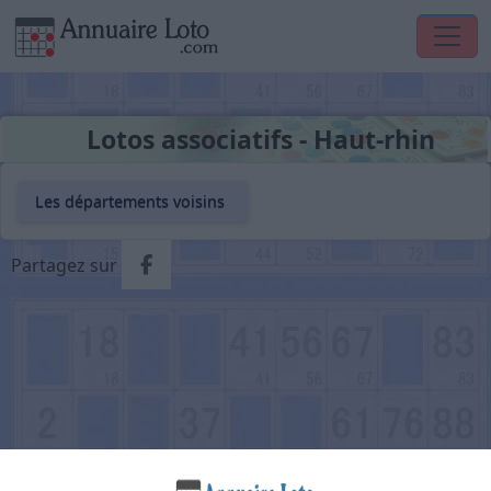
Lotos associatifs - Haut-rhin
Les départements voisins
Partager via Facebook
Partagez sur