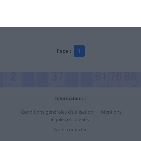
Super Loto du 08 au10 mai.
68890 Meyenheim
Consulter l'affiche
(horaire, listes des lots...)
Page :
1
Informations :
Conditions générales d'utilisation
Mentions
–
légales et cookies
Nous contacter